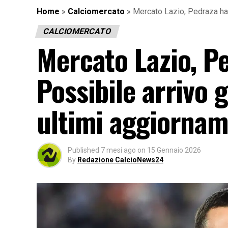
Home
»
Calciomercato
»
Mercato Lazio, Pedraza ha 
CALCIOMERCATO
Mercato Lazio, P
Possibile arrivo 
ultimi aggiornam
Published
7 mesi ago
on
15 Gennaio 2026
By
Redazione CalcioNews24