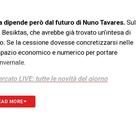
a dipende però dal futuro di Nuno Tavares.
Sul
 Besiktas, che avrebbe già trovato un’intesa di
o. Se la cessione dovesse concretizzarsi nelle
 spazio economico e numerico per portare
nvernale.
rcato LIVE: tutte le novità del giorno
S
EAD MORE