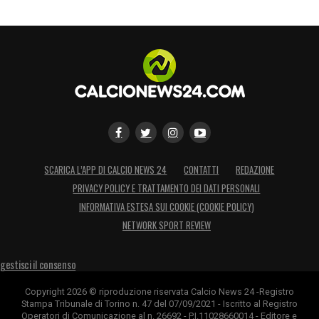
SCARICA L’APP DI CALCIO NEWS 24
CONTATTI
REDAZIONE
PRIVACY POLICY E TRATTAMENTO DEI DATI PERSONALI
INFORMATIVA ESTESA SUI COOKIE (COOKIE POLICY)
NETWORK SPORT REVIEW
gestisci il consenso
Copyright 2026 © riproduzione riservata Calcio News 24 -Registro
Stampa Tribunale di Torino n. 47 del 07/09/2021 - Iscritto al Registro
Operatori di Comunicazione al n. 26692 - P.I.11028660014 - Editore e