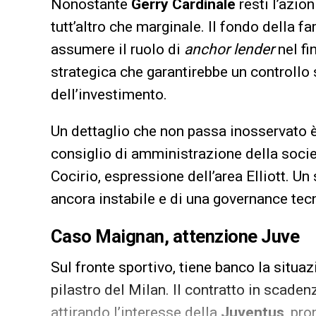
Nonostante
Gerry Cardinale
resti l’azion
tutt’altro che marginale. Il fondo della f
assumere il ruolo di
anchor lender
nel fi
strategica che garantirebbe un controllo s
dell’investimento.
Un dettaglio che non passa inosservato è
consiglio di amministrazione della societ
Cocirio, espressione dell’area Elliott. Un 
ancora instabile e di una governance tec
Caso Maignan, attenzione Juve
Sul fronte sportivo, tiene banco la situa
pilastro del Milan. Il contratto in scaden
attirando l’interesse della
Juventus
, pr