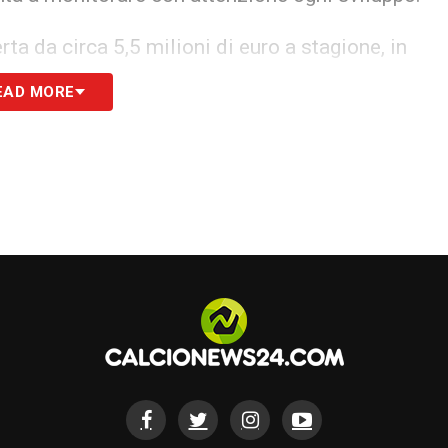
ta da circa 5,5 milioni di euro a stagione, in
 Maignan chiede garanzie tecniche ed economiche
EAD MORE
o dirigenziale da Damien Comolli, osserva la
ione di mercato futura, qualora la trattativa
S