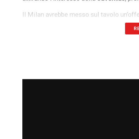
Il Milan avrebbe messo sul tavolo un’offer
linea con i top stipendi della rosa, ma
R
più solide. La Juventus, guidata a livell
situazione valutando l’ipotesi di un’occas
dovesse arenarsi definitivamente.
LA PLAYLIST DELLE NOSTRE TOP NEW