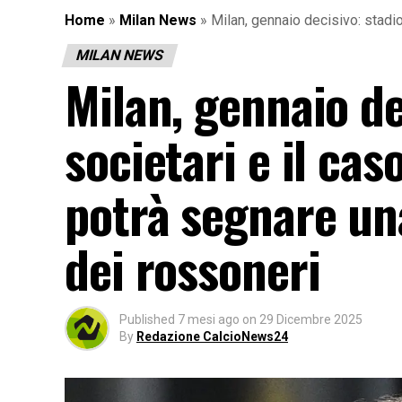
Home
»
Milan News
»
Milan, gennaio decisivo: stadio
MILAN NEWS
Milan, gennaio dec
societari e il ca
potrà segnare una
dei rossoneri
Published
7 mesi ago
on
29 Dicembre 2025
By
Redazione CalcioNews24