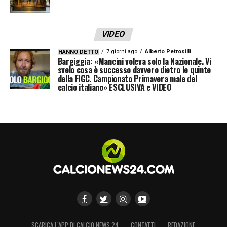
Ancora una volta,
Modric
dimostra di essere
non solo un leader del
Milan
, ma anche una
voce autorevole del calcio internazionale.
VIDEO
7 giorni ago
Alberto Petrosilli
HANNO DETTO
LEGGI LE ULTIMISSIME DELLA SERIE A
Bargiggia: «Mancini voleva solo la Nazionale. Vi
svelo cosa è successo davvero dietro le quinte
della FIGC. Campionato Primavera male del
calcio italiano» ESCLUSIVA e VIDEO
LA PLAYLIST DELLE NOSTRE TOP NEWS
SCARICA L’APP DI CALCIO NEWS 24
CONTATTI
REDAZIONE