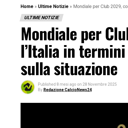
Home
»
Ultime Notizie
»
Mondiale per Club 2029, come
ULTIME NOTIZIE
Mondiale per Cl
l’Italia in termin
sulla situazione
Published
8 mesi ago
on
28 Novembre 2025
By
Redazione CalcioNews24