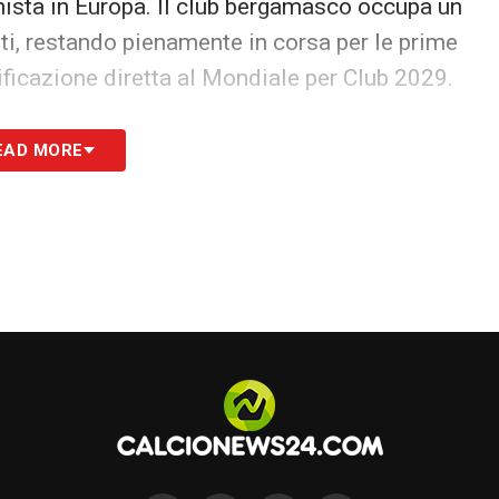
nista in Europa. Il club bergamasco occupa un
i, restando pienamente in corsa per le prime
ificazione diretta al Mondiale per Club 2029.
e altre big di Serie A. La Juventus, reduce da
EAD MORE
nto diciannovesima con 24 punti. Ancora più
nti, mentre il Napoli — nonostante il recente
duesimo posto con appena 10 punti utili per
zia quanto la continuità in Europa sia diventata
 perdere il treno della nuova élite mondiale del
S