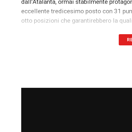
dall’Atalanta, ormai stabilmente protago
eccellente tredicesimo posto con 31 punt
otto posizioni che garantirebbero la qual
Decisamente più grigia la situazione dell
R
stagioni europee poco brillanti, è solta
indietro il Milan, ventiduesimo con 18 pu
Scudetto — si trova addirittura al trenta
questo ranking. Una fotografia che eviden
fondamentale per restare ai vertici e non
calcio.
LA PLAYLIST DELLE NOSTRE TOP NEW