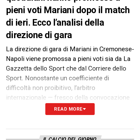
pieni voti Mariani dopo il match
di ieri. Ecco l’analisi della
direzione di gara
La direzione di gara di Mariani in Cremonese-
Napoli viene promossa a pieni voti sia da La
Gazzetta dello Sport che dal Corriere dello
Sport. Nonostante un coefficiente di
difficoltà non proibitivo, l’arbitro
internazionale — fresco della convocazione
per i Mondiali 2026 — ha convinto per
READ MORE
autorevolezza, posizionamento e,
soprattutto, per una capacità comunicativa
che il Corriere definisce da “maestro”.
IL CALCIO DEL GIORNO