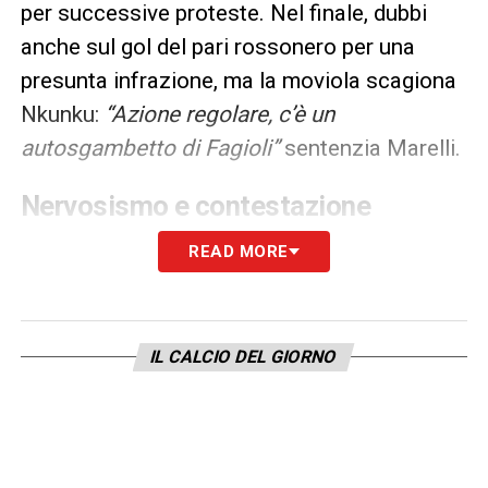
per successive proteste. Nel finale, dubbi
anche sul gol del pari rossonero per una
presunta infrazione, ma la moviola scagiona
Nkunku:
“Azione regolare, c’è un
autosgambetto di Fagioli”
sentenzia Marelli.
Nervosismo e contestazione
La partita si chiude con una pioggia di
READ MORE
cartellini (gialli per
Kean
,
Fagioli
,
Rabiot
,
Fofana
ed
Estupiñan
) e con la rabbia di
Allegri. Il tecnico del Milan, furibondo per un
IL CALCIO DEL GIORNO
intervento in ritardo su Dodò nel recupero, ha
abbandonato il campo senza aspettare la
fine. Sui social, intanto, monta la protesta dei