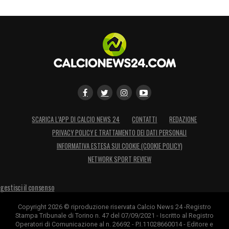
SCARICA L’APP DI CALCIO NEWS 24
CONTATTI
REDAZIONE
PRIVACY POLICY E TRATTAMENTO DEI DATI PERSONALI
INFORMATIVA ESTESA SUI COOKIE (COOKIE POLICY)
NETWORK SPORT REVIEW
gestisci il consenso
Copyright 2026 © riproduzione riservata Calcio News 24 -Registro
Stampa Tribunale di Torino n. 47 del 07/09/2021 - Iscritto al Registro
Operatori di Comunicazione al n. 26692 - P.I.11028660014 - Editore e