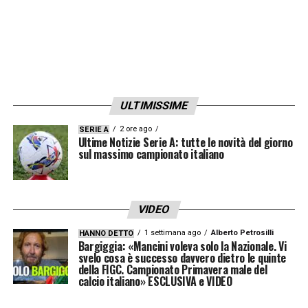
tifosi rossoneri: nel mirino la prestazione
opaca di
Ruben Loftus-Cheek
e la gestione
difensiva di Estupiñan. Un punto che muove
la classifica, ma non rasserena gli animi.
LA PLAYLIST DELLE NOSTRE TOP NEWS
ULTIMISSIME
2 ore ago
SERIE A
Ultime Notizie Serie A: tutte le novità del giorno
sul massimo campionato italiano
VIDEO
1 settimana ago
Alberto Petrosilli
HANNO DETTO
Bargiggia: «Mancini voleva solo la Nazionale. Vi
svelo cosa è successo davvero dietro le quinte
della FIGC. Campionato Primavera male del
calcio italiano» ESCLUSIVA e VIDEO