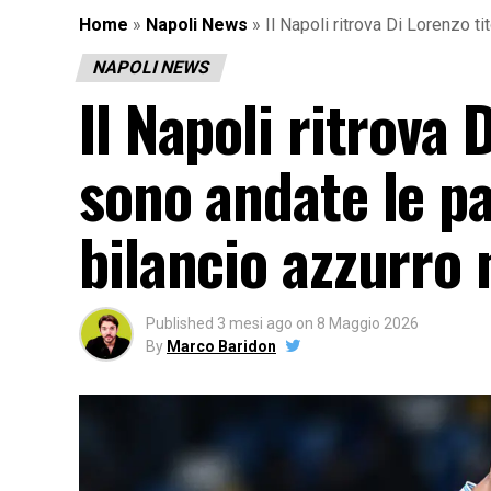
Home
»
Napoli News
»
Il Napoli ritrova Di Lorenzo t
NAPOLI NEWS
Il Napoli ritrova
sono andate le par
bilancio azzurro 
Published
3 mesi ago
on
8 Maggio 2026
By
Marco Baridon