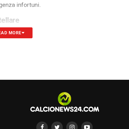
genza infortuni.
tellare
da Vincenzo Italiano, il Napoli punterà sui suoi
EAD MORE
na saranno affidate alla geometria e all’intensità
e McTominay
. Nel reparto avanzato, mister
vedibile tridente composto da
Hojlund, Alisson e
 felsinea.
gma tattico sulla corsia di sinistra: è aperto il
azzola
, i quali si contenderanno fino all’ultimo
utta fascia.
S