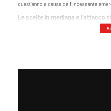
quest’anno a causa dell’incessante emer
Le scelte in mediana e l’attacco s
Per superare l’ostica formazione guidata 
R
interpreti migliori. Le chiavi della media
del collaudato duo formato da
Lobotka 
Conte si affiderà al formidabile e impre
De Bruyne
per scardinare la retroguardia
Resta da sciogliere soltanto un ultimo eni
serrato ballottaggio tra
Gutierrez e Spin
istante la maglia da titolare per agire a t
LA PLAYLIST DELLE NOSTRE TOP NEW