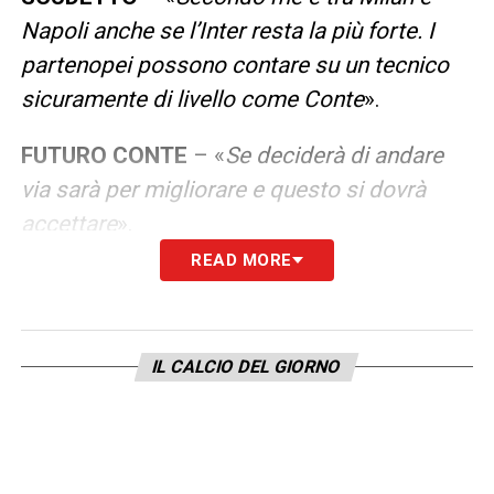
Napoli anche se l’Inter resta la più forte. I
partenopei possono contare su un tecnico
sicuramente di livello come Conte
».
FUTURO CONTE
– «
Se deciderà di andare
via sarà per migliorare e questo si dovrà
accettare
».
READ MORE
LA PLAYLIST DELLE NOSTRE TOP NEWS
IL CALCIO DEL GIORNO