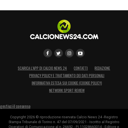
SCARICA L’APP DI CALCIO NEWS 24
CONTATTI
REDAZIONE
PRIVACY POLICY E TRATTAMENTO DEI DATI PERSONALI
INFORMATIVA ESTESA SUI COOKIE (COOKIE POLICY)
NETWORK SPORT REVIEW
gestisci il consenso
Copyright 2026 © riproduzione riservata Calcio News 24 -Registro
Stampa Tribunale di Torino n. 47 del 07/09/2021 - Iscritto al Registro
Operatori di Comunicazione al n. 26692 - P.I.11028660014 - Editore e