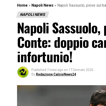
Home
»
Napoli News
»
Napoli Sassuolo, piove sul ba
NAPOLI NEWS
Napoli Sassuolo, 
Conte: doppio ca
infortunio!
Published
7 mesi ago
on
17 Gennaio 2026
By
Redazione CalcioNews24