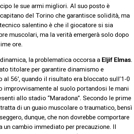
icipo le sue armi migliori. Al suo posto è
ex capitano del Torino che garantisce solidità, ma
tecnico salentino è che il giocatore si sia
ibre muscolari, ma la verità emergerà solo dopo
sime ore.
a dinamica, la problematica occorsa a
Eljif Elmas
.
ato titolare per garantire dinamismo e
o al 56′, quando il risultato era bloccato sull’1-0
ato improvvisamente al suolo portandosi le mani
presenti allo stadio “Maradona”. Secondo le prime
i tratta di un guaio muscolare o traumatico, bensì
passeggero, dunque, che non dovrebbe comportare
f a un cambio immediato per precauzione. Il