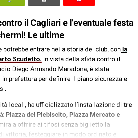
ontro il Cagliari e l’eventuale festa
chermi! Le ultime
e potrebbe entrare nella storia del club, con
la
uarto Scudetto.
In vista della sfida contro il
 stadio Diego Armando Maradona, è stata
in prefettura per definire il piano sicurezza e
si.
à locali, ha ufficializzato l’installazione di
tre
tà:
Piazza del Plebiscito, Piazza Mercato e
 mira a offrire ai tifosi senza biglietto la
 di vittoria, festeggiare in modo ordinato e