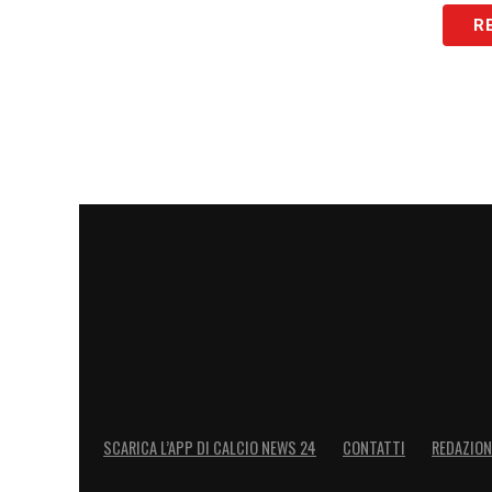
sicuro. Le istituzioni continuano a lavora
R
migliore dei modi. Nel pomeriggio, i rapp
istituzioni proseguiranno la riunione per d
presidi sanitari e alla mobilità urbana.
LA PLAYLIST DELLE NOSTRE TOP NEW
SCARICA L’APP DI CALCIO NEWS 24
CONTATTI
REDAZION