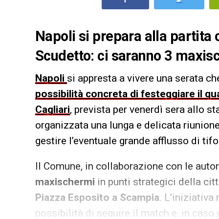
Napoli si prepara alla partita c
Scudetto: ci saranno 3 maxis
Napoli
si appresta a vivere una serata ch
possibilità concreta di festeggiare il q
Cagliari
, prevista per venerdì sera allo
organizzata una lunga e delicata riunione 
gestire l’eventuale grande afflusso di tifo
Il Comune, in collaborazione con le autorit
maxischermi
in punti strategici della cit
Piazza Esposito a Scampia
. L’iniziativa
possibilità di seguire il match e, in caso