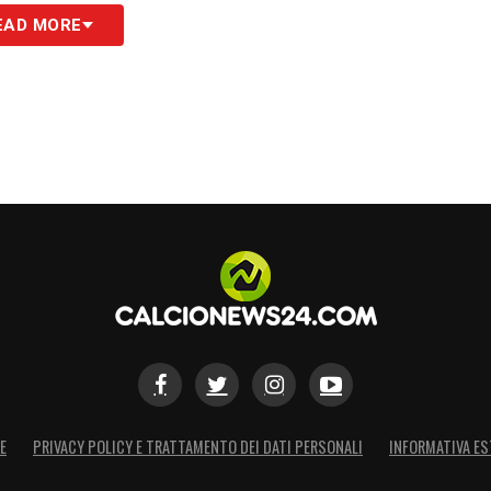
re per garantire un’atmosfera di festa gestita nel
EAD MORE
resentanti delle forze dell’ordine e delle
efinire ulteriori aspetti legati alla sicurezza, ai
S
E
PRIVACY POLICY E TRATTAMENTO DEI DATI PERSONALI
INFORMATIVA ES