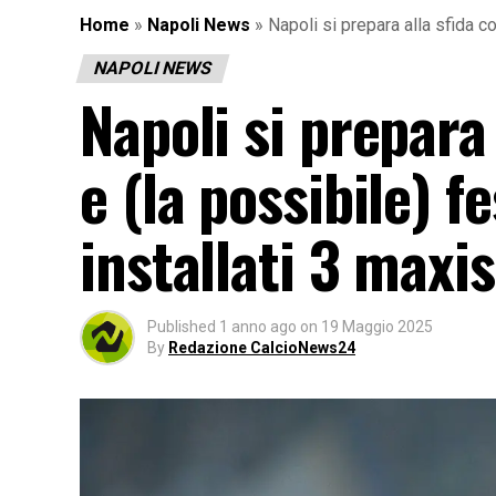
Home
»
Napoli News
»
Napoli si prepara alla sfida co
NAPOLI NEWS
Napoli si prepara 
e (la possibile) f
installati 3 maxi
Published
1 anno ago
on
19 Maggio 2025
By
Redazione CalcioNews24