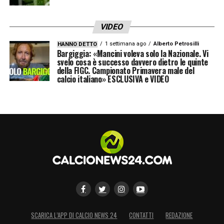
noioso e dove si fischia troppo”.
VIDEO
Sullo sfondo, mentre i tifosi si affidano al
1 settimana ago
Alberto Petrosilli
HANNO DETTO
suo carisma, resta il nodo del nuovo stadio,
Bargiggia: «Mancini voleva solo la Nazionale. Vi
svelo cosa è successo davvero dietro le quinte
priorità assoluta per
il neo-sindaco Nello
della FIGC. Campionato Primavera male del
calcio italiano» ESCLUSIVA e VIDEO
Pizza
.
LA PLAYLIST DELLE NOSTRE TOP NEWS
SCARICA L’APP DI CALCIO NEWS 24
CONTATTI
REDAZIONE