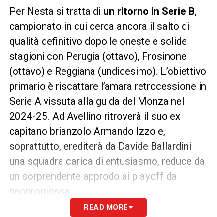
Per Nesta si tratta di
un ritorno in Serie B
,
campionato in cui cerca ancora il salto di
qualità definitivo dopo le oneste e solide
stagioni con Perugia (ottavo), Frosinone
(ottavo) e Reggiana (undicesimo). L’obiettivo
primario è riscattare l’amara retrocessione in
Serie A vissuta alla guida del Monza nel
2024-25. Ad Avellino ritroverà il suo ex
capitano brianzolo Armando Izzo e,
soprattutto, erediterà da Davide Ballardini
una squadra carica di entusiasmo, reduce da
un sorprendente approdo ai playoff da
neopromossa.
READ MORE
Tattica, origini e il nodo stadio