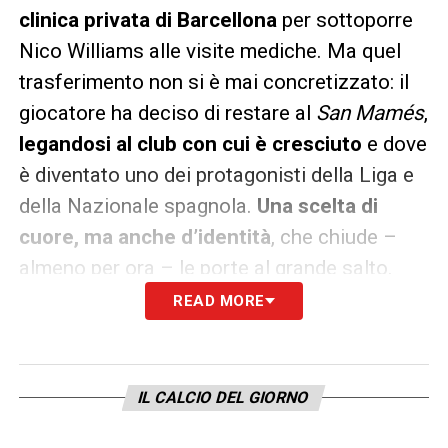
clinica privata di Barcellona
per sottoporre
Nico Williams alle visite mediche. Ma quel
trasferimento non si è mai concretizzato: il
giocatore ha deciso di restare al
San Mamés
,
legandosi al club con cui è cresciuto
e dove
è diventato uno dei protagonisti della Liga e
della Nazionale spagnola.
Una scelta di
cuore, ma anche d’identità
, che chiude –
almeno per ora – le porte al grande salto.
READ MORE
LA PLAYLIST DELLE NOSTRE TOP NEWS
IL CALCIO DEL GIORNO