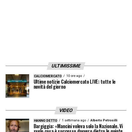
ULTIMISSIME
10 ore ago
CALCIOMERCATO
Ultime notizie Calciomercato LIVE: tutte le
novità del giorno
VIDEO
1 settimana ago
Alberto Petrosilli
HANNO DETTO
Bargiggia: «Mancini voleva solo la Nazionale. Vi
svelo cosa è successo davvero dietro le quinte