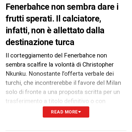
Fenerbahce non sembra dare i
frutti sperati. Il calciatore,
infatti, non è allettato dalla
destinazione turca
Il corteggiamento del Fenerbahce non
sembra scalfire la volontà di Christopher
Nkunku. Nonostante l’offerta verbale dei
turchi, che incontrerebbe il favore del Milan
solo di fronte a una proposta scritta per un
trasferimento a titolo definitivo o con
obbligo di riscatto per evitare minusvalenze,
READ MORE
il giocatore non è attratto dalla prospettiva di
volare a Istanbul.