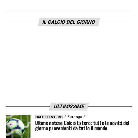
IL COMUNICATO
– «
Il Bologna FC 1909
comunica di aver raggiunto l’accordo con il
centrocampista Jens Odgaard per il
IL CALCIO DEL GIORNO
prolungamento del contratto fino al 30
giugno 2029, con opzione per la stagione
successiva
».
LA PLAYLIST DELLE NOSTRE TOP NEWS
ULTIMISSIME
5 ore ago
CALCIO ESTERO
Ultime notizie Calcio Estero: tutte le novità del
giorno provenienti da tutto il mondo