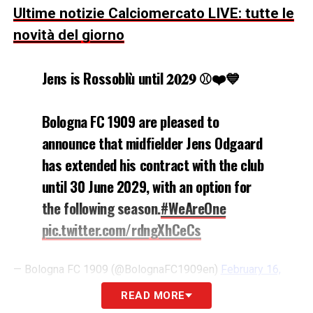
Ultime notizie Calciomercato LIVE: tutte le
novità del giorno
Jens is Rossoblù until 𝟐𝟎𝟐𝟗 ⚾️❤️💙
Bologna FC 1909 are pleased to
announce that midfielder Jens Odgaard
has extended his contract with the club
until 30 June 2029, with an option for
the following season.
#WeAreOne
pic.twitter.com/rdngXhCeCs
— Bologna FC 1909 (@BolognaFC1909en)
February 16,
2026
READ MORE