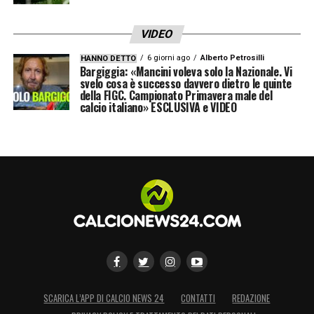
VIDEO
6 giorni ago
Alberto Petrosilli
HANNO DETTO
Bargiggia: «Mancini voleva solo la Nazionale. Vi
svelo cosa è successo davvero dietro le quinte
della FIGC. Campionato Primavera male del
calcio italiano» ESCLUSIVA e VIDEO
SCARICA L’APP DI CALCIO NEWS 24
CONTATTI
REDAZIONE