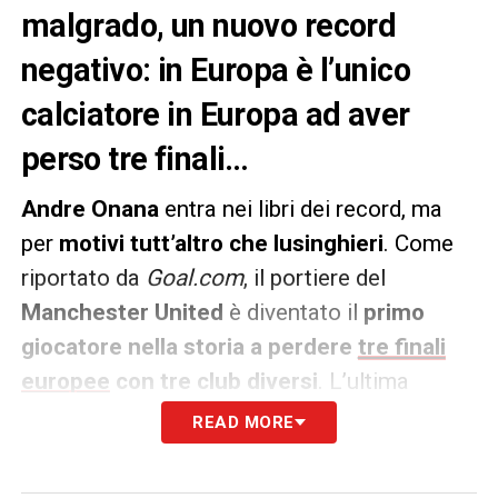
malgrado, un nuovo record
negativo: in Europa è l’unico
calciatore in Europa ad aver
perso tre finali…
Andre Onana
entra nei libri dei record, ma
per
motivi tutt’altro che lusinghieri
. Come
riportato da
Goal.com
, il portiere del
Manchester United
è diventato il
primo
giocatore nella storia a perdere
tre finali
europee
con tre club diversi
. L’ultima
sconfitta è arrivata mercoledì a Bilbao, dove i
READ MORE
Red Devils
sono stati
battuti 1-0 dal
Tottenham nella finale di Europa League
.