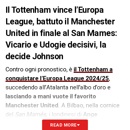
Il Tottenham vince l’Europa
League, battuto il Manchester
United in finale al San Mames:
Vicario e Udogie decisivi, la
decide Johnson
Contro ogni pronostico, è
il Tottenham a
conquistare l’Europa League 2024/25
,
succedendo all’Atalanta nell’albo d’oro e
lasciando a mani vuote il favorito
Manchester United
. A Bilbao, nella cornice
del
San Mamés
, i londinesi di
Ange
Postecoglou
vincono una finale tesa e
READ MORE