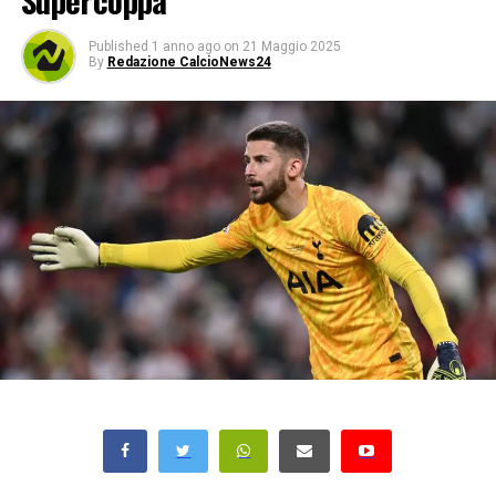
Supercoppa
Published
1 anno ago
on
21 Maggio 2025
By
Redazione CalcioNews24