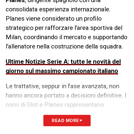
Planes
, dirigente spagnolo con una
consolidata esperienza internazionale.
Planes viene considerato un profilo
strategico per rafforzare l’area sportiva del
Milan, coordinando il mercato e supportando
l’allenatore nella costruzione della squadra.
Ultime Notizie Serie A: tutte le novità del
giorno sul massimo campionato italiano
Le trattative, seppur in fase avanzata, non
hanno ancora portato a decisioni definitive. I
nomi di Slot e Planes rappresentano
attualmente le opzioni più concrete e
READ MORE
plausibili per il futuro rossonero, con la
dirigenza che valuta attentamente ogni