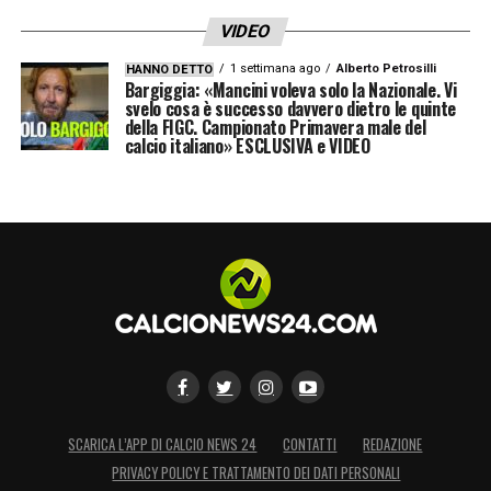
capace di riportare il club tra le grandi
VIDEO
potenze del calcio internazionale.
1 settimana ago
Alberto Petrosilli
HANNO DETTO
Bargiggia: «Mancini voleva solo la Nazionale. Vi
LA PLAYLIST DELLE NOSTRE TOP NEWS
svelo cosa è successo davvero dietro le quinte
della FIGC. Campionato Primavera male del
calcio italiano» ESCLUSIVA e VIDEO
SCARICA L’APP DI CALCIO NEWS 24
CONTATTI
REDAZIONE
PRIVACY POLICY E TRATTAMENTO DEI DATI PERSONALI