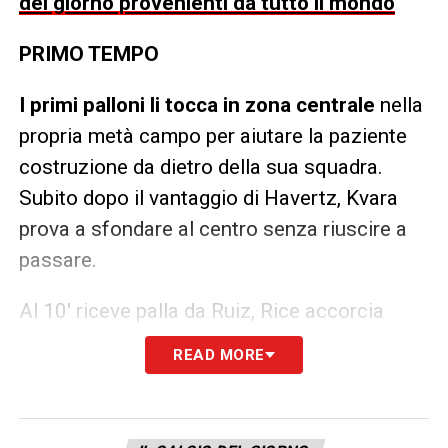
del giorno provenienti da tutto il mondo
PRIMO TEMPO
I primi palloni li tocca in zona centrale
nella
propria metà campo per aiutare la paziente
costruzione da dietro della sua squadra.
Subito dopo il vantaggio di Havertz, Kvara
prova a sfondare al centro senza riuscire a
passare.
Al 10′ riceve palla da Ruiz, Rice accorcia
prontamente su di lui. All’11 Hincapie lo
READ MORE
anticipa in corner su una situazione
interessante nata da un rimpallo in area. Al
18′ si sposta sulla destra per legare il gioco