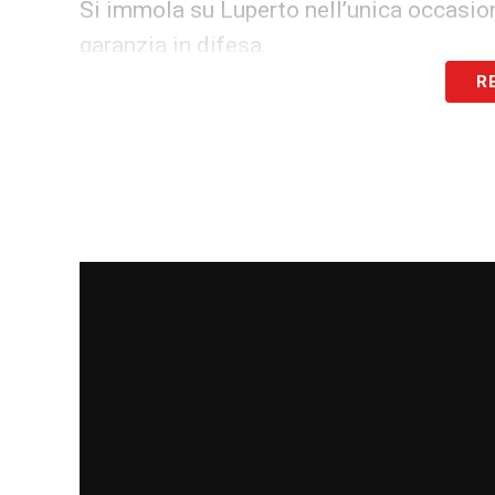
Si immola su Luperto nell’unica occasio
garanzia in difesa.
R
ROMAGNOLI 6
Meno brillante del solito, soffre qualch
muscolare.
(Dal 1′ st PROVSTGAARD 6: e
MARUSIC 6,5
Vince il duello sulla fascia con Zappa, a
CATALDI 5,5
Prova a dettare i tempi della squadra, 
pallone importante. Migliora nella ripres
GUENDOUZI 6,5
In avvio quasi invisibile, cresce nel se