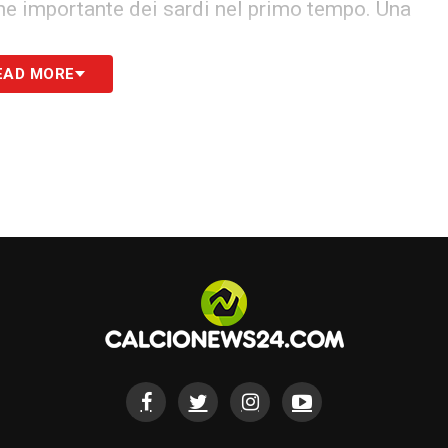
ne importante dei sardi nel primo tempo. Una
EAD MORE
e contropiede. Esce anzitempo per un problema
ntra deciso e determinante)
nche se con qualche difficoltà.
ma inciampa in alcune amnesie e perde qualche
a.
condo tempo mostrando personalità.