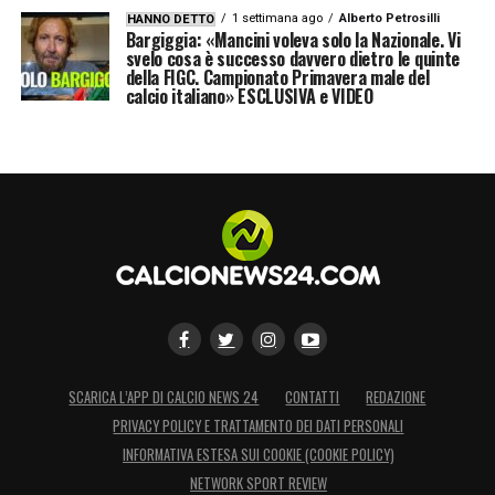
1 settimana ago
Alberto Petrosilli
HANNO DETTO
Bargiggia: «Mancini voleva solo la Nazionale. Vi
svelo cosa è successo davvero dietro le quinte
della FIGC. Campionato Primavera male del
calcio italiano» ESCLUSIVA e VIDEO
SCARICA L’APP DI CALCIO NEWS 24
CONTATTI
REDAZIONE
PRIVACY POLICY E TRATTAMENTO DEI DATI PERSONALI
INFORMATIVA ESTESA SUI COOKIE (COOKIE POLICY)
NETWORK SPORT REVIEW