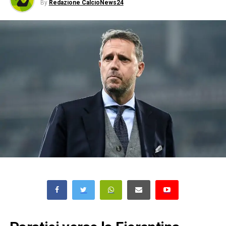
By
Redazione CalcioNews24