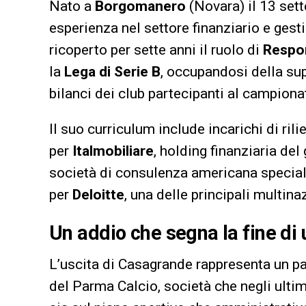
Nato a
Borgomanero
(Novara) il 13 set
esperienza nel settore finanziario e gest
ricoperto per sette anni il ruolo di
Respon
la
Lega di Serie B
, occupandosi della su
bilanci dei club partecipanti al campiona
Il suo curriculum include incarichi di ri
per
Italmobiliare
, holding finanziaria de
società di consulenza americana special
per
Deloitte
, una delle principali multina
Un addio che segna la fine di 
L’uscita di Casagrande rappresenta un pas
del Parma Calcio, società che negli ultim