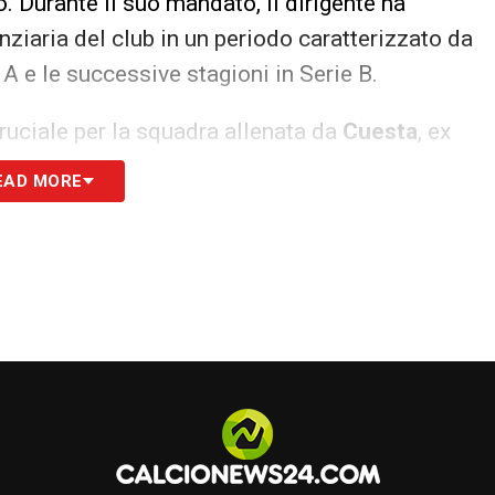
. Durante il suo mandato, il dirigente ha
ziaria del club in un periodo caratterizzato da
ie A e le successive stagioni in Serie B.
uciale per la squadra allenata da
Cuesta
, ex
 a riportare stabilità e competitività al gruppo.
EAD MORE
dovrà ora individuare un nuovo responsabile
arantire solidità economica e supportare le
S