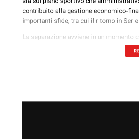
sia sul piano sportivo che amministrativo
contribuito alla gestione economico-finan
importanti sfide, tra cui il ritorno in Ser
La separazione avviene in un momento cr
Juve
tra le altre e oggi tecnico impegnato
R
Con la partenza di Casagrande, il Parma 
dell’area finanziaria, figura chiave per g
ambizioni sportive del club.
LA PLAYLIST DELLE NOSTRE TOP NEW