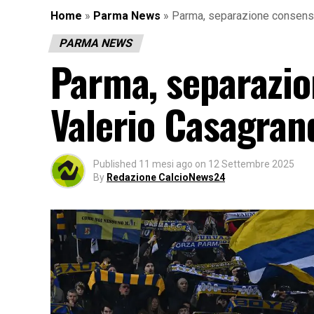
Home
»
Parma News
»
Parma, separazione consensu
PARMA NEWS
Parma, separazio
Valerio Casagran
Published
11 mesi ago
on
12 Settembre 2025
By
Redazione CalcioNews24