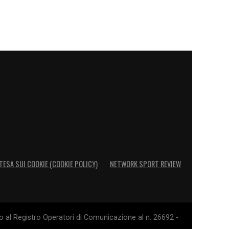
TESA SUI COOKIE (COOKIE POLICY)
NETWORK SPORT REVIEW
o al Registro Operatori di Comunicazione al n. 26692 -