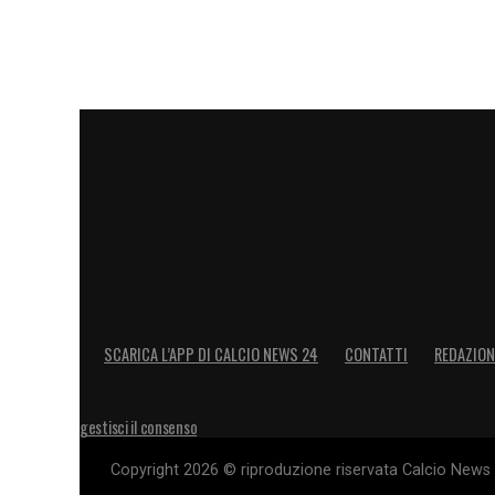
trovato il contesto ideale per esprimere a
diventando uno dei simboli del nuovo co
Con il premio di
EA SPORTS FC Player o
nuovo capitolo alla sua esperienza milani
candidandosi a essere uno dei protagoni
LA PLAYLIST DELLE NOSTRE TOP NEW
SCARICA L’APP DI CALCIO NEWS 24
CONTATTI
REDAZION
gestisci il consenso
Copyright 2026 © riproduzione riservata Calcio News 2