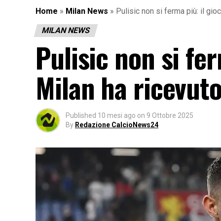
Home
»
Milan News
»
Pulisic non si ferma più: il gi
MILAN NEWS
Pulisic non si fer
Milan ha ricevut
Published
10 mesi ago
on
9 Ottobre 2025
By
Redazione CalcioNews24