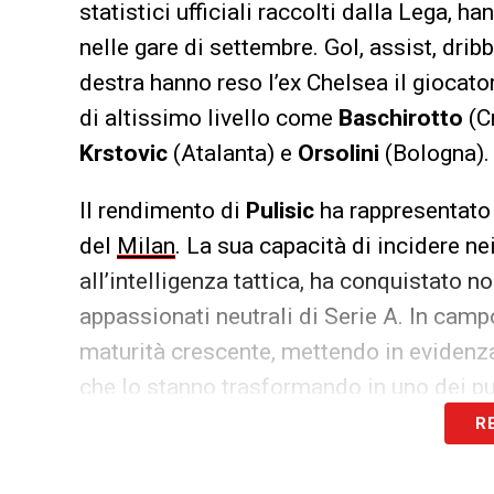
statistici ufficiali raccolti dalla Lega, 
nelle gare di settembre. Gol, assist, drib
destra hanno reso l’ex Chelsea il giocato
di altissimo livello come
Baschirotto
(C
Krstovic
(Atalanta) e
Orsolini
(Bologna).
Il rendimento di
Pulisic
ha rappresentato u
del
Milan
. La sua capacità di incidere ne
all’intelligenza tattica, ha conquistato n
appassionati neutrali di Serie A. In cam
maturità crescente, mettendo in evidenza
che lo stanno trasformando in uno dei pu
R
Per
Pulisic
, questo riconoscimento rapp
crescita dopo le stagioni altalenanti in P