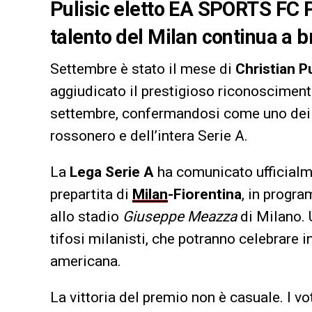
Pulisic eletto EA SPORTS FC P
talento del Milan continua a br
Settembre è stato il mese di
Christian Pu
aggiudicato il prestigioso riconoscimen
settembre, confermandosi come uno dei pr
rossonero e dell’intera Serie A.
La
Lega Serie A
ha comunicato ufficialm
prepartita di
Milan
-Fiorentina
, in progr
allo stadio
Giuseppe Meazza
di Milano. 
tifosi milanisti, che potranno celebrare i
americana.
La vittoria del premio non è casuale. I voti