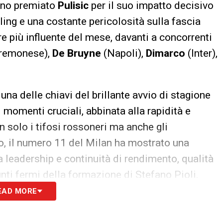
hanno premiato
Pulisic
per il suo impatto decisivo
bling e una costante pericolosità sulla fascia
re più influente del mese, davanti a concorrenti
remonese),
De Bruyne
(Napoli),
Dimarco
(Inter),
na delle chiavi del brillante avvio di stagione
i momenti cruciali, abbinata alla rapidità e
on solo i tifosi rossoneri ma anche gli
po, il numero 11 del Milan ha mostrato una
 leadership e continuità di rendimento, qualità
nti fermi della formazione di Stefano Pioli.
EAD MORE
resenta anche una conferma del suo percorso di
remier League. In Italia, il talento americano ha