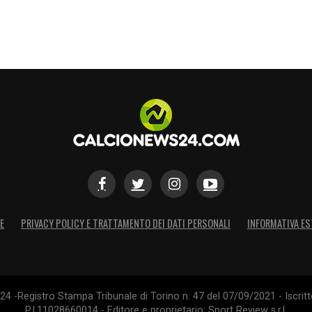
l meglio le proprie qualità tecniche e atletiche,
rso rossonero.
f the Month
di settembre,
Pulisic
aggiunge un
sta, rafforzando il suo legame con i tifosi e
sti assoluti della stagione 2025/26.
S
E
PRIVACY POLICY E TRATTAMENTO DEI DATI PERSONALI
INFORMATIVA ES
4 -Registro Stampa Tribunale di Torino n. 47 del 07/09/2021 - Iscritt
P.I.11028660014 - Editore e proprietario: Sport Review s.r.l.