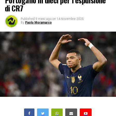
Portogallo in dieci per l’espulsione
di CR7
Published
9 mesi ago
on
14 Novembre 2025
By
Paolo Moramarco