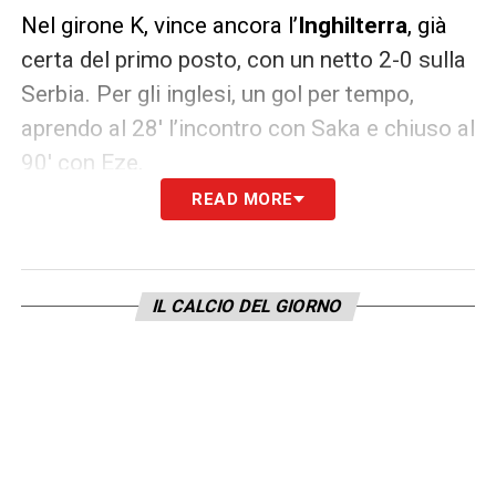
Nel girone K, vince ancora l’
Inghilterra
, già
certa del primo posto, con un netto 2-0 sulla
Serbia. Per gli inglesi, un gol per tempo,
aprendo al 28′ l’incontro con Saka e chiuso al
90′ con Eze.
READ MORE
Sconfitta che costa caro alla Serbia che
scivola a -4 dal secondo posto dell’
Albania
che in serata
supera 1-0 l’Andorra in
IL CALCIO DEL GIORNO
trasferta grazie alla rete di Asllani
e stacca
il pass per i play-off mondiali, a sorpresa.
Ultima, ma non per importanza, la sconfitta
del
Portogallo
che a sorpresa cade in
Irlanda
con un nervoso
Cristiano Ronaldo