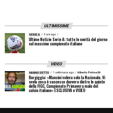
espulso per condotta violenta dopo 61
minuti
. Il match, che ha visto trionfare
2-0 i
padroni di casa con la doppietta di Parrott
ULTIMISSIME
tutta nel primo tempo, ha visto l’Irlanda
rispondere al successo pomeridiano
5 ore ago
SERIE A
Ultime Notizie Serie A: tutte le novità del giorno
dell’
Ungheria
sul massimo campionato italiano
, con le tre squadre ancora in
lotta per il primo posto con il
Portogallo
adesso a sole 2 lunghezze dalla squadra
VIDEO
allenata da Marco Rossi.
1 settimana ago
Alberto Petrosilli
HANNO DETTO
Bargiggia: «Mancini voleva solo la Nazionale. Vi
svelo cosa è successo davvero dietro le quinte
LA PLAYLIST DELLE NOSTRE TOP NEWS
della FIGC. Campionato Primavera male del
calcio italiano» ESCLUSIVA e VIDEO