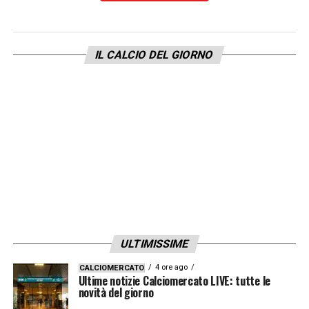
le casse rossoblù, che iniziano a registrare
cifre significative grazie alla partecipazione
alla nuova Europa League.
IL CALCIO DEL GIORNO
Calcioefinanza.it ha proposto questa analisi.
Conti alla mano, dopo le prime cinque
giornate della fase campionato, il Bologna si
è già assicurato un tesoretto che supera i 10
milioni di euro. La cifra esatta, stando alle
stime basate sui complessi criteri di
distribuzione UEFA per il ciclo attuale,
ammonta a 10,23 milioni di euro.
ULTIMISSIME
4 ore ago
CALCIOMERCATO
Ultime notizie Calciomercato LIVE: tutte le
Ma come si compone questa somma? Una
novità del giorno
fetta consistente, quasi la metà, è garantita