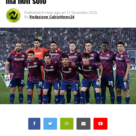
ma non solo
Published
8 mesi ago
on
12 Dicembre 2025
By
Redazione CalcioNews24