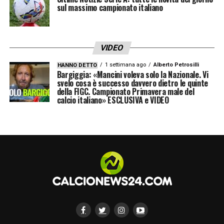
all’Atletico per giocarsi le sue chance in un
sul massimo campionato italiano
contesto altamente competitivo oppure
valutare un ritorno in Serie A, dove avrebbe
VIDEO
maggiori garanzie di continuità e centralità
1 settimana ago
Alberto Petrosilli
HANNO DETTO
nel progetto tecnico. Il dialogo con Simeone
Bargiggia: «Mancini voleva solo la Nazionale. Vi
svelo cosa è successo davvero dietro le quinte
sarà quindi fondamentale per orientare la
della FIGC. Campionato Primavera male del
calcio italiano» ESCLUSIVA e VIDEO
scelta finale.
La sensazione è che la vicenda
Raspadori
possa sbloccarsi rapidamente. Un
chiarimento tra allenatore e giocatore
potrebbe accelerare i tempi, aprendo
ufficialmente alla trattativa con la Roma o
confermando la permanenza a Madrid. In
ogni caso, il futuro dell’attaccante resta uno