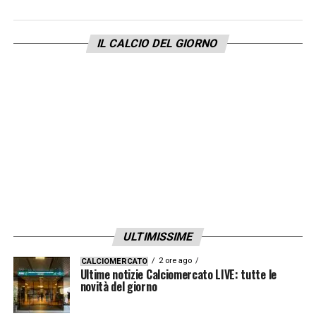
farà discutere a lungo. Del resto è la prima
volta che accade per un club così blasonato
IL CALCIO DEL GIORNO
e la società dovrà lavorare in profondità se
vuole tornare su in fretta, perché la C è
imprevedibile».
LA PLAYLIST DELLE NOSTRE TOP NEWS
ULTIMISSIME
2 ore ago
CALCIOMERCATO
Ultime notizie Calciomercato LIVE: tutte le
novità del giorno