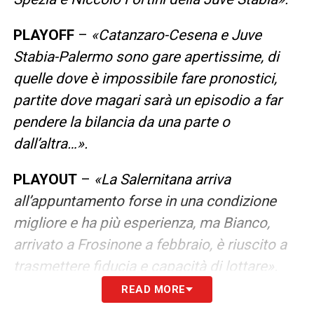
PLAYOFF
–
«Catanzaro-Cesena e Juve
Stabia-Palermo sono gare apertissime, di
quelle dove è impossibile fare pronostici,
partite dove magari sarà un episodio a far
pendere la bilancia da una parte o
dall’altra…».
PLAYOUT
–
«La Salernitana arriva
all’appuntamento forse in una condizione
migliore e ha più esperienza, ma Bianco,
arrivato a Frosinone a febbraio, è riuscito a
trasmettere fiducia e capacità di lottare».
READ MORE
SAMPDORIA
–
«Una disgrazia calcistica che