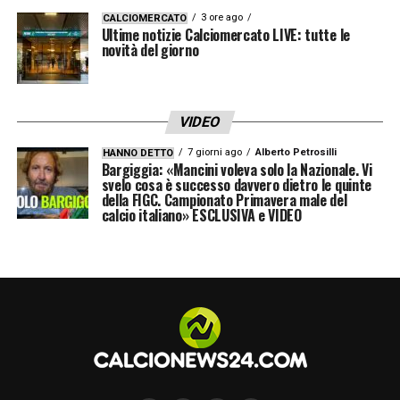
Vlahovic
è destinato a essere uno dei temi
3 ore ago
CALCIOMERCATO
Ultime notizie Calciomercato LIVE: tutte le
più caldi dell’estate bianconera.
novità del giorno
QUI:
TUTTE LE ULTIME NOTIZIE DI SERIE A
VIDEO
LA PLAYLIST DELLE NOSTRE TOP NEWS
7 giorni ago
Alberto Petrosilli
HANNO DETTO
Bargiggia: «Mancini voleva solo la Nazionale. Vi
svelo cosa è successo davvero dietro le quinte
della FIGC. Campionato Primavera male del
calcio italiano» ESCLUSIVA e VIDEO