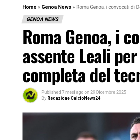
Home
»
Genoa News
»
Roma Genoa, i convocati di De
GENOA NEWS
Roma Genoa, i co
assente Leali per 
completa del tecn
Published
7 mesi ago
on
29 Dicembre 2025
By
Redazione CalcioNews24