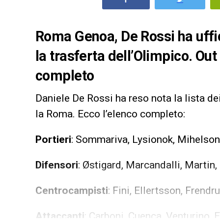
Roma Genoa, De Rossi ha uffici
la trasferta dell’Olimpico. Out
completo
Daniele De Rossi ha reso nota la lista de
la Roma. Ecco l’elenco completo:
Portieri
: Sommariva, Lysionok, Mihelson
Difensori
: Østigard, Marcandalli, Martin,
Centrocampisti
: Fini, Ellertsson, Frend
Attaccanti
: Carboni, Cuenca, Venturino, 