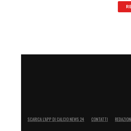
R
LEGGI ANCHE >>> Ultime Notizie Serie A
campionato italiano
LA PLAYLIST DELLE NOSTRE TOP NEW
SCARICA L’APP DI CALCIO NEWS 24
CONTATTI
REDAZION