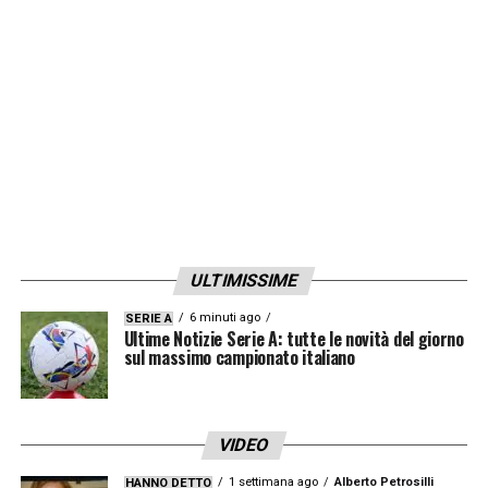
dopo quasi 350 partite, ogni giorno scendo
in campo cercando di capire in cosa posso
ancora migliorare per la domenica
».
LA PLAYLIST DELLE NOSTRE TOP NEWS
ULTIMISSIME
6 minuti ago
SERIE A
Ultime Notizie Serie A: tutte le novità del giorno
sul massimo campionato italiano
VIDEO
1 settimana ago
Alberto Petrosilli
HANNO DETTO