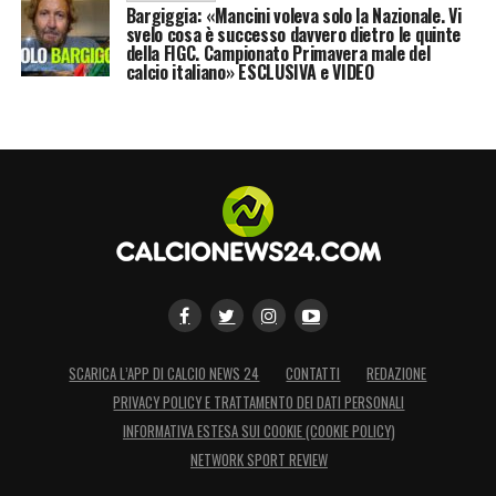
Bargiggia: «Mancini voleva solo la Nazionale. Vi
svelo cosa è successo davvero dietro le quinte
della FIGC. Campionato Primavera male del
calcio italiano» ESCLUSIVA e VIDEO
SCARICA L’APP DI CALCIO NEWS 24
CONTATTI
REDAZIONE
PRIVACY POLICY E TRATTAMENTO DEI DATI PERSONALI
INFORMATIVA ESTESA SUI COOKIE (COOKIE POLICY)
NETWORK SPORT REVIEW