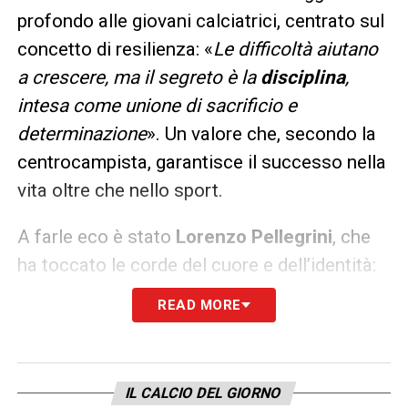
profondo alle giovani calciatrici, centrato sul
concetto di resilienza: «
Le difficoltà aiutano
a crescere, ma il segreto è la
disciplina
,
intesa come unione di sacrificio e
determinazione
». Un valore che, secondo la
centrocampista, garantisce il successo nella
vita oltre che nello sport.
A farle eco è stato
Lorenzo Pellegrini
, che
ha toccato le corde del cuore e dell’identità:
«
Portare questo stemma è un onore e una
READ MORE
responsabilità; noi romanisti siamo mossi
da un senso di appartenenza unico
». Il
capitano ha poi esortato i ragazzi a non
IL CALCIO DEL GIORNO
perdere mai la voglia di imparare: «
Anche