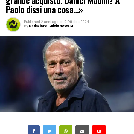
grande acquisto. Daniel Madini? A
Paolo dissi una cosa…»
Published
2 anni ago
on
9 Ottobre 2024
By
Redazione CalcioNews24