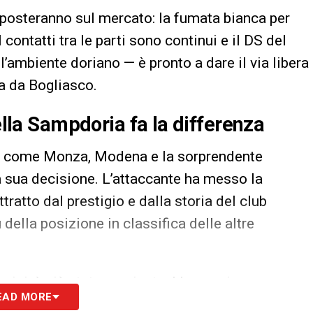
i sposteranno sul mercato: la fumata bianca per
contatti tra le parti sono continui e il DS del
’ambiente doriano — è pronto a dare il via libera
va da Bogliasco.
della Sampdoria fa la differenza
i come Monza, Modena e la sorprendente
 sua decisione. L’attaccante ha messo la
ratto dal prestigio e dalla storia del club
ella posizione in classifica delle altre
rini, è già stata raggiunta. L’operazione
EAD MORE
secco fino a giugno, formula che consentirebbe