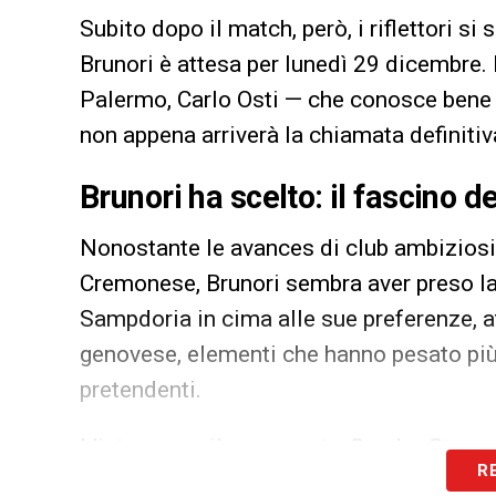
Subito dopo il match, però, i riflettori s
Brunori è attesa per lunedì 29 dicembre. I 
Palermo, Carlo Osti — che conosce bene l
non appena arriverà la chiamata definiti
Brunori ha scelto: il fascino 
Nonostante le avances di club ambizios
Cremonese, Brunori sembra aver preso la
Sampdoria in cima alle sue preferenze, att
genovese, elementi che hanno pesato più d
pretendenti.
L’intesa con il suo agente, Sandro Stempe
R
dovrebbe concretizzarsi con un prestito 