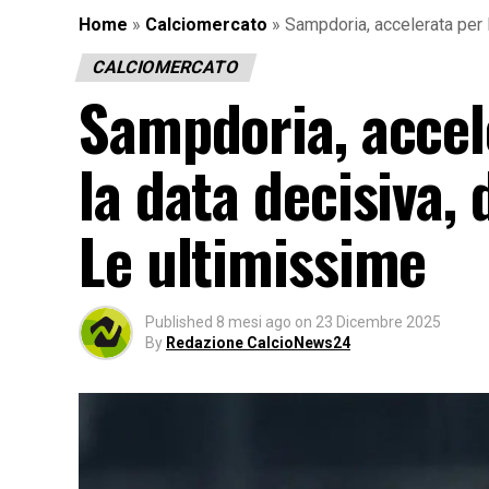
Home
»
Calciomercato
»
Sampdoria, accelerata per B
CALCIOMERCATO
Sampdoria, accele
la data decisiva, 
Le ultimissime
Published
8 mesi ago
on
23 Dicembre 2025
By
Redazione CalcioNews24