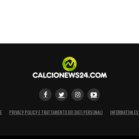
per la corsa salvezza. A fine stagione, poi, le
tuale trasferimento definitivo.
rcato LIVE: tutte le novità del giorno
S
E
PRIVACY POLICY E TRATTAMENTO DEI DATI PERSONALI
INFORMATIVA ES