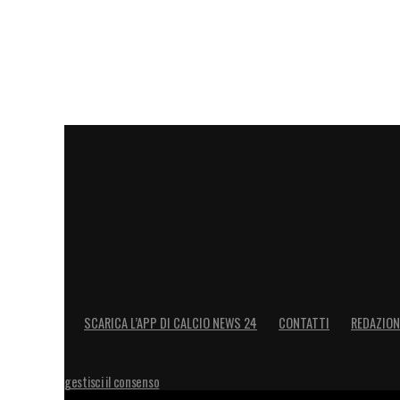
al giocatore di unirsi subito alla squadra 
parti si ritroveranno per valutare un even
LEGGI ANCHE –
Ultime notizie Calciome
LA PLAYLIST DELLE NOSTRE TOP NEW
SCARICA L’APP DI CALCIO NEWS 24
CONTATTI
REDAZION
gestisci il consenso