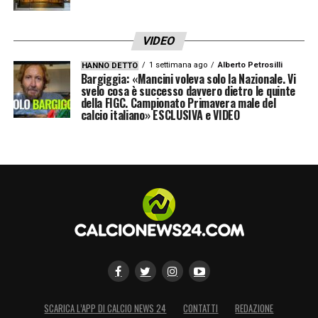
VIDEO
1 settimana ago
Alberto Petrosilli
HANNO DETTO
Bargiggia: «Mancini voleva solo la Nazionale. Vi
svelo cosa è successo davvero dietro le quinte
della FIGC. Campionato Primavera male del
calcio italiano» ESCLUSIVA e VIDEO
SCARICA L’APP DI CALCIO NEWS 24
CONTATTI
REDAZIONE