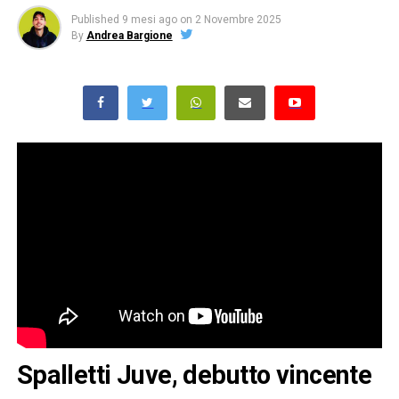
Published
9 mesi ago
on
2 Novembre 2025
By
Andrea Bargione
Spalletti Juve, debutto vincente