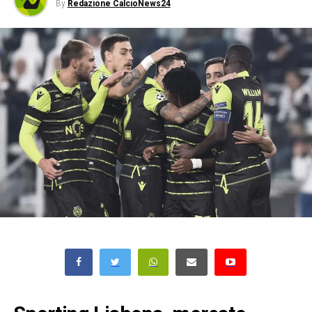
By
Redazione CalcioNews24