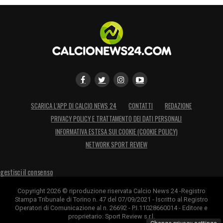
SCARICA L’APP DI CALCIO NEWS 24
CONTATTI
REDAZIONE
PRIVACY POLICY E TRATTAMENTO DEI DATI PERSONALI
INFORMATIVA ESTESA SUI COOKIE (COOKIE POLICY)
NETWORK SPORT REVIEW
gestisci il consenso
Copyright 2026 © riproduzione riservata Calcio News 24 -Registro
Stampa Tribunale di Torino n. 47 del 07/09/2021 - Iscritto al Registro
Operatori di Comunicazione al n. 26692 - P.I.11028660014 - Editore e
proprietario: Sport Review s.r.l.