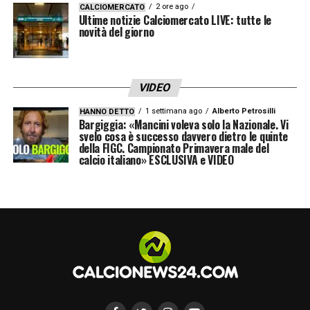
diceva
».
2 ore ago
CALCIOMERCATO
Ultime notizie Calciomercato LIVE: tutte le
novità del giorno
CON L’ALLENATORE COME LAVORA?
– «
Gli
fa sentire costantemente la sua presenza e
con lui ha un confronto continuo. È sempre
VIDEO
presente a guardare l’allenamento e i suoi
1 settimana ago
Alberto Petrosilli
HANNO DETTO
Bargiggia: «Mancini voleva solo la Nazionale. Vi
sono due occhi in più, utili per capire il
svelo cosa è successo davvero dietro le quinte
della FIGC. Campionato Primavera male del
momento che attraversano i singoli. Quando
calcio italiano» ESCLUSIVA e VIDEO
arrivavi a Formello lui c’era già e quando
andavi via, era sempre lì
».
ALLA LAZIO TARE È DIVENTATO FAMOSO
PER I COLPI DI MERCATO
– «
Ha avuto tante
intuizioni importanti: giocatori pagati poco e
valorizzati negli anni. Ha scommesso su