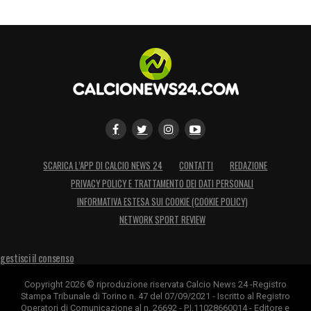
SCARICA L’APP DI CALCIO NEWS 24
CONTATTI
REDAZIONE
PRIVACY POLICY E TRATTAMENTO DEI DATI PERSONALI
INFORMATIVA ESTESA SUI COOKIE (COOKIE POLICY)
NETWORK SPORT REVIEW
gestisci il consenso
Copyright 2026 © riproduzione riservata Calcio News 24 -Registro
Stampa Tribunale di Torino n. 47 del 07/09/2021 - Iscritto al Registro
Operatori di Comunicazione al n. 26692 - P.I.11028660014 - Editore e