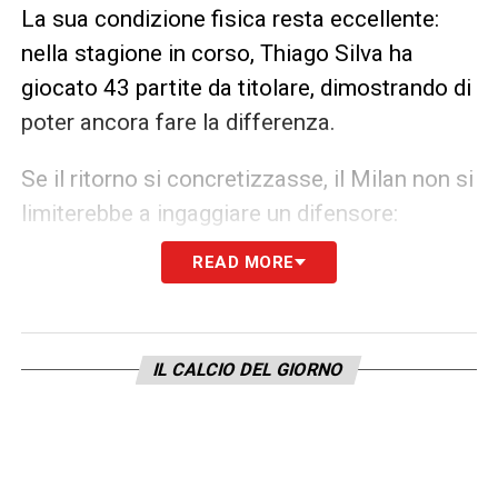
La sua condizione fisica resta eccellente:
nella stagione in corso, Thiago Silva ha
giocato 43 partite da titolare, dimostrando di
poter ancora fare la differenza.
Se il ritorno si concretizzasse, il Milan non si
limiterebbe a ingaggiare un difensore:
guadagnerebbe un vero e proprio mentore
READ MORE
per i giovani, capace di trasmettere
esperienza internazionale e leadership,
elementi fondamentali per affrontare la Serie
IL CALCIO DEL GIORNO
A e la Supercoppa. L’ipotesi di Thiago Silva a
Milano, quindi, resta uno dei principali temi
del
Calciomercato Milan
, pronta a regalare
emozioni ai tifosi rossoneri.