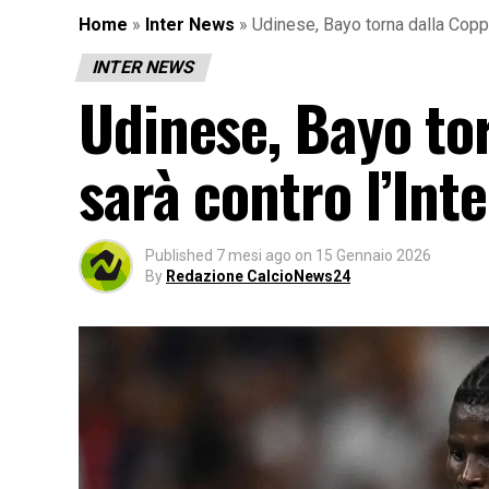
Home
»
Inter News
»
Udinese, Bayo torna dalla Coppa 
INTER NEWS
Udinese, Bayo tor
sarà contro l’Inte
Published
7 mesi ago
on
15 Gennaio 2026
By
Redazione CalcioNews24