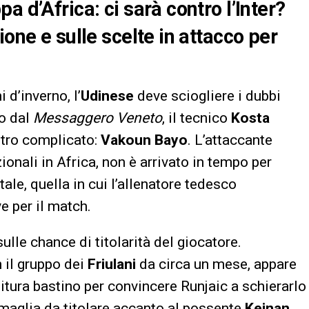
a d’Africa: ci sarà contro l’Inter?
ione e sulle scelte in attacco per
 d’inverno, l’
Udinese
deve sciogliere i dubbi
to dal
Messaggero Veneto
, il tecnico
Kosta
ntro complicato:
Vakoun Bayo
. L’attaccante
zionali in Africa, non è arrivato in tempo per
ale, quella in cui l’allenatore tedesco
e per il match.
le chance di titolarità del giocatore.
 il gruppo dei
Friulani
da circa un mese, appare
nitura bastino per convincere Runjaic a schierarlo
maglia da titolare accanto al possente
Keinan