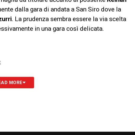
ente dalla gara di andata a San Siro dove la
urri
. La prudenza sembra essere la via scelta
essivamente in una gara così delicata.
S
EAD MORE