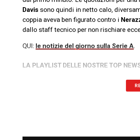
Davis
sono quindi in netto calo, diversam
coppia aveva ben figurato contro i
Nerazz
dallo staff tecnico per non rischiare ecc
QUI:
le notizie del giorno sulla Serie A
.
LA PLAYLIST DELLE NOSTRE TOP NEW
R