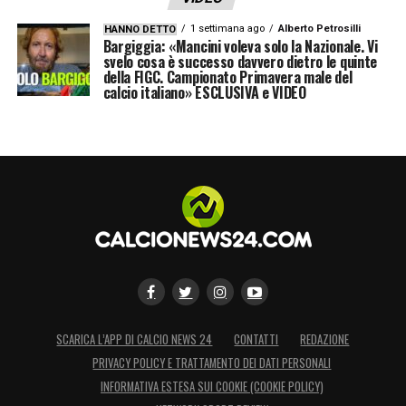
fortemente legato alle scelte e ai risultati
che Vanoli riuscirà a ottenere in questi giorni
1 settimana ago
Alberto Petrosilli
HANNO DETTO
Bargiggia: «Mancini voleva solo la Nazionale. Vi
chiave.
svelo cosa è successo davvero dietro le quinte
della FIGC. Campionato Primavera male del
calcio italiano» ESCLUSIVA e VIDEO
LA PLAYLIST DELLE NOSTRE TOP NEWS
SCARICA L’APP DI CALCIO NEWS 24
CONTATTI
REDAZIONE
PRIVACY POLICY E TRATTAMENTO DEI DATI PERSONALI
INFORMATIVA ESTESA SUI COOKIE (COOKIE POLICY)