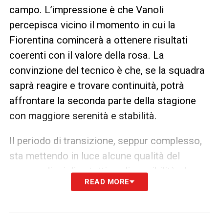
campo. L’impressione è che Vanoli
percepisca vicino il momento in cui la
Fiorentina comincerà a ottenere risultati
coerenti con il valore della rosa. La
convinzione del tecnico è che, se la squadra
saprà reagire e trovare continuità, potrà
affrontare la seconda parte della stagione
con maggiore serenità e stabilità.
Il periodo di transizione, seppur complesso,
sta mettendo in luce alcune qualità del
gruppo: disciplina tattica, disponibilità al
READ MORE
sacrificio e crescita individuale dei giovani.
Vanoli
continua a lavorare su questi aspetti,
cercando di equilibrare esigenze tattiche e