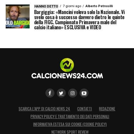
7 giorni ago
Alberto Petrosilli
HANNO DETTO
calcio del futuro. Mondiale 2026 e oltre
Bargiggia: «Mancini voleva solo la Nazionale. Vi
svelo cosa è successo davvero dietro le quinte
potrebbero mostrare finalmente il volto di un
della FIGC. Campionato Primavera male del
calcio italiano» ESCLUSIVA e VIDEO
gioco più giusto e controllato.
LA PLAYLIST DELLE NOSTRE TOP NEWS
SCARICA L’APP DI CALCIO NEWS 24
CONTATTI
REDAZIONE
PRIVACY POLICY E TRATTAMENTO DEI DATI PERSONALI
INFORMATIVA ESTESA SUI COOKIE (COOKIE POLICY)
NETWORK SPORT REVIEW