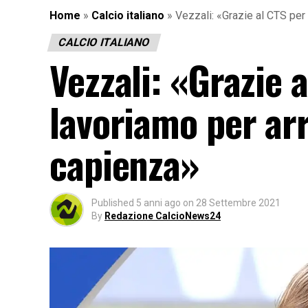
Home
»
Calcio italiano
»
Vezzali: «Grazie al CTS per 
CALCIO ITALIANO
Vezzali: «Grazie 
lavoriamo per ar
capienza»
Published
5 anni ago
on
28 Settembre 2021
By
Redazione CalcioNews24