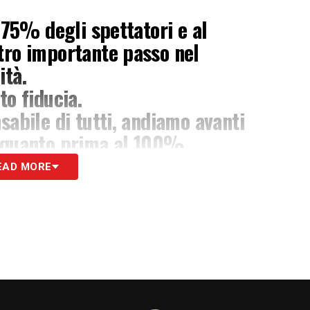
l 75% degli spettatori e al
tro importante passo nel
ità.
to fiducia.
sabile di tutti, andiamo avanti
e quanto prima al 100%
EAD MORE
Vezzali)
September 28, 2021
S