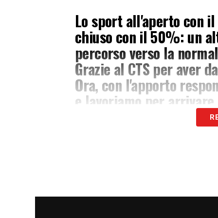
Lo sport all'aperto con i
chiuso con il 50%: un al
percorso verso la normal
Grazie al CTS per aver da
Ora, con l'apporto respon
e lavoriamo per arrivar
R
— Valentina Vezzali (@V
LA PLAYLIST DELLE NOSTRE TOP NEW