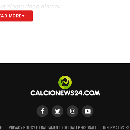
ava giorno dopo giorno
».
EAD MORE
S
E
PRIVACY POLICY E TRATTAMENTO DEI DATI PERSONALI
INFORMATIVA ES