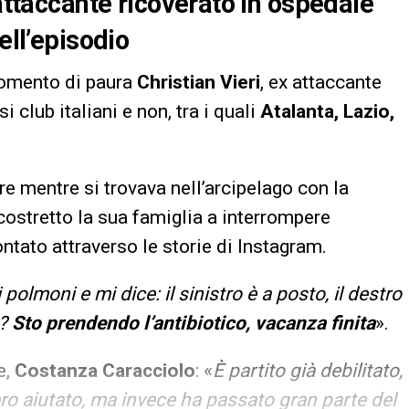
 attaccante ricoverato in ospedale
ell’episodio
momento di paura
Christian Vieri
, ex attaccante
i club italiani e non, tra i quali
Atalanta, Lazio,
re mentre si trovava nell’arcipelago con la
 costretto la sua famiglia a interrompere
tato attraverso le storie di Instagram.
polmoni e mi dice: il sinistro è a posto, il destro
e?
Sto prendendo l’antibiotico, vacanza finita
».
e,
Costanza Caracciolo
: «
È partito già debilitato,
ero aiutato, ma invece ha passato gran parte del