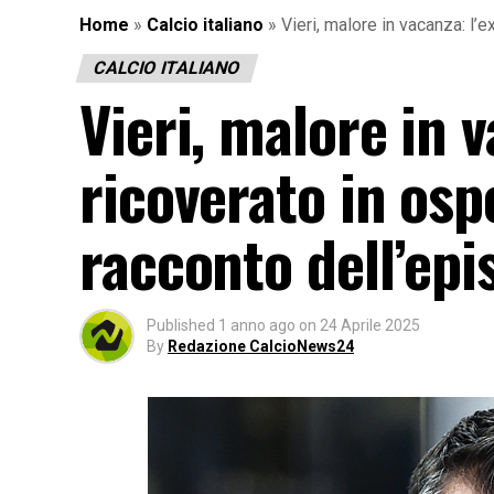
Home
»
Calcio italiano
»
Vieri, malore in vacanza: l’
CALCIO ITALIANO
Vieri, malore in 
ricoverato in ospe
racconto dell’epi
Published
1 anno ago
on
24 Aprile 2025
By
Redazione CalcioNews24