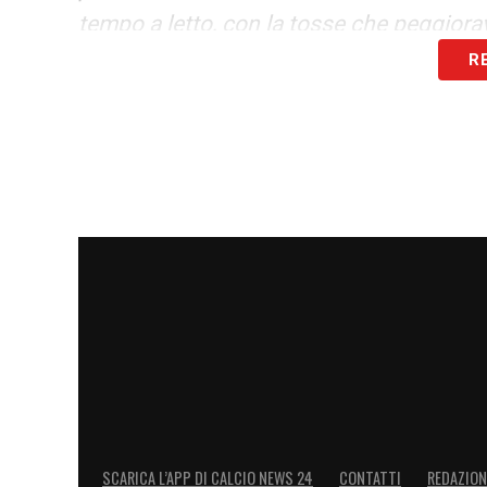
tempo a letto, con la tosse che peggior
R
LA PLAYLIST DELLE NOSTRE TOP NEW
SCARICA L’APP DI CALCIO NEWS 24
CONTATTI
REDAZION