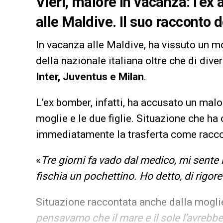
Vieri, malore in vacanza: l’ex
alle Maldive. Il suo racconto d
In vacanza alle Maldive, ha vissuto un 
della nazionale italiana oltre che di divers
Inter, Juventus e Milan
.
L’ex bomber, infatti, ha accusato un malo
moglie e le due figlie. Situazione che ha
immediatamente la trasferta come raccon
«
Tre giorni fa vado dal medico, mi sente i 
fischia un pochettino. Ho detto, di rigor
Situazione raccontata anche dalla mogli
pensavamo che il mare e il sole l’avrebb