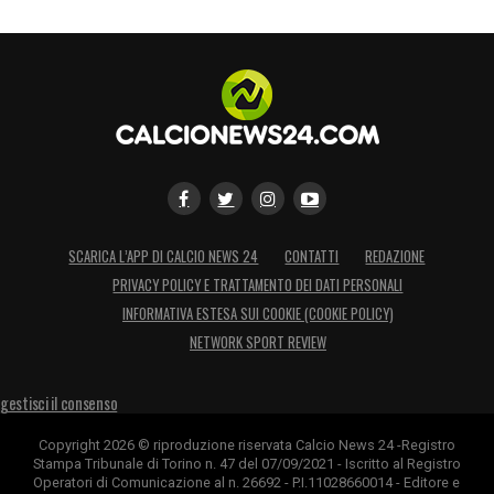
SCARICA L’APP DI CALCIO NEWS 24
CONTATTI
REDAZIONE
PRIVACY POLICY E TRATTAMENTO DEI DATI PERSONALI
INFORMATIVA ESTESA SUI COOKIE (COOKIE POLICY)
NETWORK SPORT REVIEW
gestisci il consenso
Copyright 2026 © riproduzione riservata Calcio News 24 -Registro
Stampa Tribunale di Torino n. 47 del 07/09/2021 - Iscritto al Registro
Operatori di Comunicazione al n. 26692 - P.I.11028660014 - Editore e