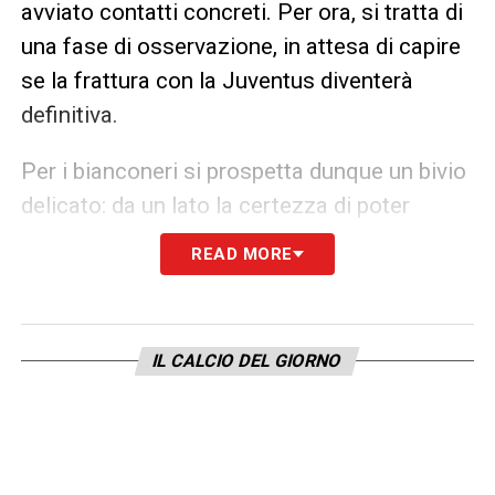
avviato contatti concreti. Per ora, si tratta di
una fase di osservazione, in attesa di capire
se la frattura con la Juventus diventerà
definitiva.
Per i bianconeri si prospetta dunque un bivio
delicato: da un lato la certezza di poter
contare sul proprio miglior marcatore fino a
READ MORE
fine stagione, dall’altro il rischio di perdere a
zero un investimento da oltre 90 milioni di
euro. La speranza di un cambio di rotta nelle
IL CALCIO DEL GIORNO
trattative per il rinnovo resta viva, ma il
tempo stringe e i radar delle big d’Europa
sono già puntati su Vlahovic.