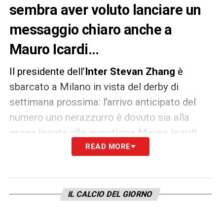
sembra aver voluto lanciare un
messaggio chiaro anche a
Mauro Icardi…
Il presidente dell’
Inter Stevan Zhang
è
sbarcato a Milano in vista del derby di
settimana prossima: l’arrivo anticipato del
numero uno nerazzurro è dovuto sia alla
grana legata alla questione Mauro Icardi
,
che dovrebbe essere risolta da domani, sia
READ MORE
per festeggiare il centoundicesimo
anniversario dalla fondazione del club (che
ricorreva ieri). Al sito ufficiale interista,
IL CALCIO DEL GIORNO
Zhang ha parlato proprio in riferimento al