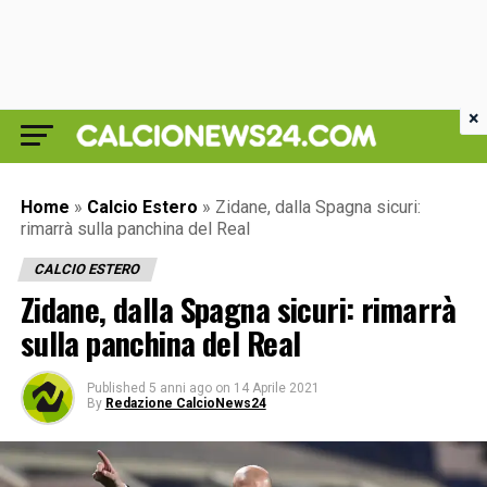
×
Home
»
Calcio Estero
»
Zidane, dalla Spagna sicuri:
rimarrà sulla panchina del Real
CALCIO ESTERO
Zidane, dalla Spagna sicuri: rimarrà
sulla panchina del Real
Published
5 anni ago
on
14 Aprile 2021
By
Redazione CalcioNews24