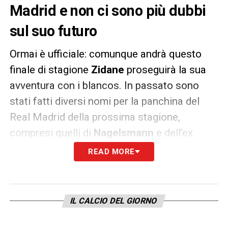
Madrid e non ci sono più dubbi
sul suo futuro
Ormai è ufficiale: comunque andrà questo
finale di stagione
Zidane
proseguirà la sua
avventura con i blancos. In passato sono
stati fatti diversi nomi per la panchina del
Real Madrid della prossima stagione,
compresi quelli di
Nagelsmann
e dell’ex
leggenda
Raul
, ma ora i fantasmi sembrano
READ MORE
allontanarsi definitivamente.
Come riporta
As
, a meno che di un tracollo in
IL CALCIO DEL GIORNO
campionato e di una bruttissima prestazione
nel ritorno di questa sera con il
Liverpool,