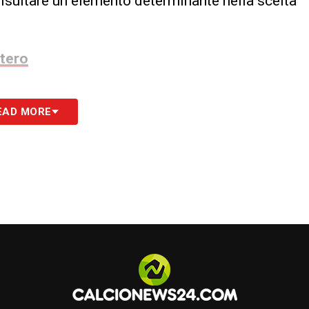
e risultare un elemento determinante nella scelta
stero
S
EAD MORE