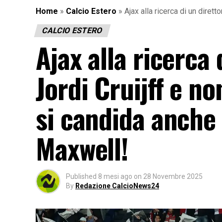
Home
»
Calcio Estero
»
Ajax alla ricerca di un dirett
CALCIO ESTERO
Ajax alla ricerca 
Jordi Cruijff e no
si candida anche 
Maxwell!
Published
8 mesi ago
on
28 Novembre 2025
By
Redazione CalcioNews24