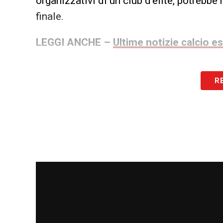
organizzativi di un club d’élite, potrebb
finale.
LEGGI ANCHE –
Ultime notizie calcio e
LA PLAYLIST DELLE NOSTRE TOP NEW
R