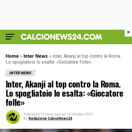
×
Home
»
Inter News
»
Inter, Akanji al top contro la Roma.
Lo spogliatoio lo esalta: «Giocatore folle»
INTER NEWS
Inter, Akanji al top contro la Roma.
Lo spogliatoio lo esalta: «Giocatore
folle»
Published
10 mesi ago
on
19 Ottobre 2025
By
Redazione CalcioNews24