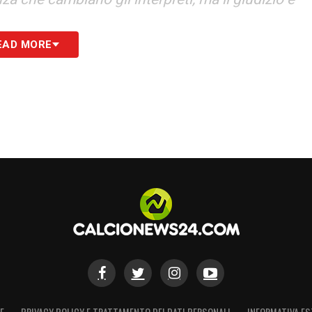
EAD MORE
 costruito la possibilità di arrivare in
’allenatore ha delle responsabilità. Anche
to da retrocessione. Sono stati fatti degli
ltre le sua possibilità, arrivare quinta con una
n fallimento
».
 valore ci sono. Certo, va rinforzata con gente
 sia da quinto posto. Assolutamente
».
ogetto. Per me Leao, se è non il migliore, è uno
ientale non più adatto per lui. Se arrivasse una
to per cambiare
».