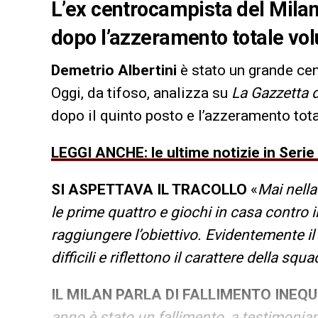
L’ex centrocampista del Milan
dopo l’azzeramento totale vol
Demetrio Albertini
è stato un grande ce
Oggi, da tifoso, analizza su
La Gazzetta 
dopo il quinto posto e l’azzeramento tota
LEGGI ANCHE: le ultime notizie in Serie
SI ASPETTAVA IL TRACOLLO
«
Mai nella 
le prime quattro e giochi in casa contro il
raggiungere l’obiettivo. Evidentemente il
difficili e riflettono il carattere della squa
IL MILAN PARLA DI FALLIMENTO INEQ
anno è stato un fallimento, a testimonian