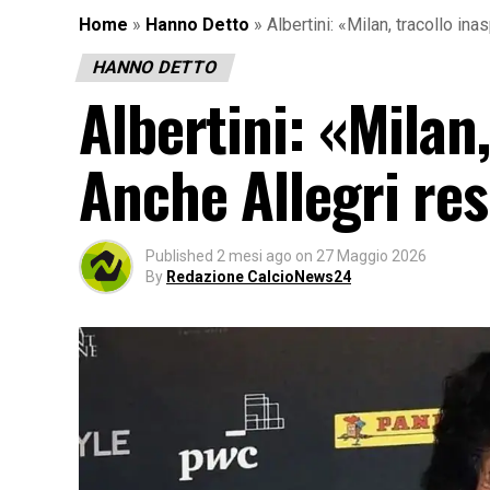
Home
»
Hanno Detto
»
Albertini: «Milan, tracollo in
HANNO DETTO
Albertini: «Milan,
Anche Allegri re
Published
2 mesi ago
on
27 Maggio 2026
By
Redazione CalcioNews24