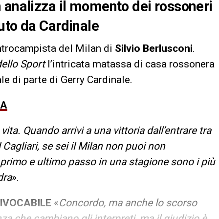
 analizza il momento dei rossoneri
uto da Cardinale
ntrocampista del Milan di
Silvio Berlusconi
.
dello Sport
l’intricata matassa di casa rossonera
le di parte di Gerry Cardinale.
 A
vita. Quando arrivi a una vittoria dall’entrare tra
 Cagliari, se sei il Milan non puoi non
 primo e ultimo passo in una stagione sono i più
dra
».
UIVOCABILE
«
Concordo, ma anche lo scorso
za che cambiano gli interpreti, ma il giudizio è