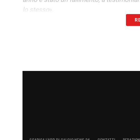
lo stesso
».
R
ALLEGRI
«
Quando hai il match ball e ti sei
Champions, ma poi sbagli l’ultima gara, l
perché l’andamento dell’ultimo mese è sta
errori e, se prima la squadra era andata o
rosa inferiore solo a quella dell’Inter, è u
LA ROSA
«
Non è scarsa e gli elementi di
che sappia come si vince, ma non credo
LEAO
«
Sinceramente lo vedo fuori dal pr
dei migliori del Milan, ma il contesto amb
buona offerta, sarebbe il momento gius