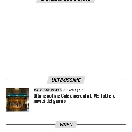
portato
Ancelotti
a dire no all’
Inter
.
LA PLAYLIST DELLE NOSTRE TOP NEWS
ULTIMISSIME
2 ore ago
CALCIOMERCATO
Ultime notizie Calciomercato LIVE: tutte le
novità del giorno
VIDEO