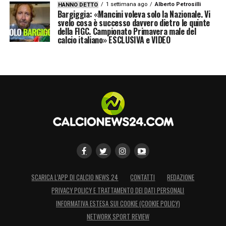
1 settimana ago
Alberto Petrosilli
HANNO DETTO
Bargiggia: «Mancini voleva solo la Nazionale. Vi
svelo cosa è successo davvero dietro le quinte
della FIGC. Campionato Primavera male del
calcio italiano» ESCLUSIVA e VIDEO
SCARICA L’APP DI CALCIO NEWS 24
CONTATTI
REDAZIONE
PRIVACY POLICY E TRATTAMENTO DEI DATI PERSONALI
INFORMATIVA ESTESA SUI COOKIE (COOKIE POLICY)
NETWORK SPORT REVIEW