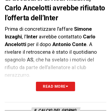
Carlo Ancelotti avrebbe rifiutato
l’offerta dell’Inter
Prima di concretizzare l’affare
Simone
Inzaghi
, l’
Inter
avrebbe contattato
Carlo
Ancelotti
per il dopo
Antonio Conte
. A
rivelare il retroscena è stato il quotidiano
spagnolo
AS
, che ha svelato i motivi del
rifiuto da parte dell’allenatore al club
nerazzurro.
READ MORE
Non il suo contratto all’
Everton
, bensì la sua
fedeltà al
Milan
e a non voler tradire i colori
rossoneri sedendosi sulla panchina
dell’
Inter
: queste le motivazioni che hanno
IL CALCIO DEL GIORNO